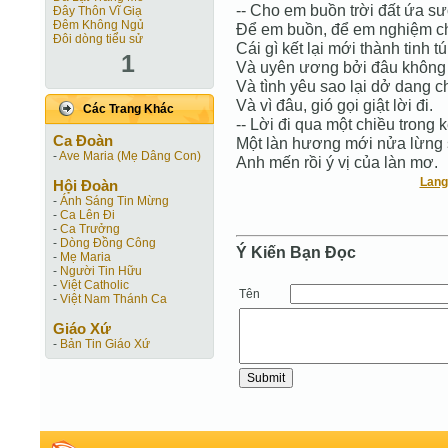
-- Cho em buồn trời đất ứa s
Đây Thôn Vĩ Giạ
Đêm Không Ngủ
Để em buồn, để em nghiệm c
Đôi dòng tiểu sử
Cái gì kết lại mới thành tinh tú
1
Và uyên ương bởi đâu không 
Và tình yêu sao lại dở dang ch
Và vì đâu, gió gọi giật lời đi.
Các Trang Khác
-- Lời đi qua một chiều trong k
Ca Ðoàn
Một làn hương mới nửa lừng 
-
Ave Maria (Mẹ Dâng Con)
Anh mến rồi ý vị của làn mơ.
Lang
Hội Ðoàn
-
Ánh Sáng Tin Mừng
-
Ca Lên Đi
-
Ca Trưởng
-
Dòng Đồng Công
Ý Kiến Bạn Ðọc
-
Mẹ Maria
-
Người Tin Hữu
-
Việt Catholic
Tên
-
Việt Nam Thánh Ca
Giáo Xứ
-
Bản Tin Giáo Xứ