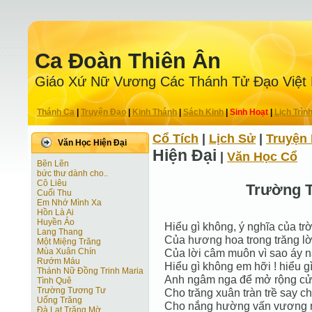
Ca Ðoàn Thiên Ân
Giáo Xứ Nữ Vương Các Thánh Tử Ðạo Việt
Thánh Ca
|
Truyện Ðạo
|
Kinh Thánh
|
Sách Kinh
|
Sinh Hoạt
|
Lịch Trìn
Cổ Tích
|
Lịch Sử
|
Truyện 
Văn Học Hiện Ðại
Hiện Ðại
|
Văn Học Cổ
Bẽn Lẽn
bức thư dành cho..
Cô Liêu
Trường 
Cuối Thu
Em Nhớ Mình Xa
Hồn Là Ai
Huyền Ảo
Hiểu gì không, ý nghĩa của trờ
Lang Thang
Của hương hoa trong trăng lờ
Một Miệng Trăng
Mùa Xuân Chín
Của lời câm muôn vì sao áy 
Rướm Máu
Hiểu gì không em hỡi ! hiểu g
Thánh Nữ Đồng Trinh Maria
Anh ngâm nga để mở rộng cử
Tình Quê
Trường Tương Tư
Cho trăng xuân tràn trề say ch
Uống Trăng
Cho nắng hường vấn vương 
Đà Lạt Trăng Mờ